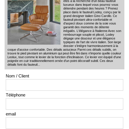
êtes à la recherche d'un beau fauteuil
luxueux dans lequel vous pourrez vous
détendre pendant des heures ? Prenez
place dans le fauteuil Lodey, conçu par le
grand designer italien Gino Carollo. Ce
fauteuil pivotant ultra-confortable et
d'aspect doux comme de la soie vous
garantit des moments de détente
inégalés. L'élégance à l'italienne Avec son
rembourrage souple et plissé, Lodey
dégage une douceur et une élégance
typiques de l'art de vivre italien. Son large
dossier s'intègre harmonieusement à la
coque d'assise confortable. Des détails astucieux Parmi ces détails subtils, on
trouve le pied pivotant en aluminium qui peut être fini dans n'importe quelle couleur
Leolux, tout comme le levier de la fonction d'inclinaison. Ce levier est équipé d'une
poignée en cuir traditionnellement ornée d'un point décoratif subtil. Ces deux
détails font du fauteuil...
Nom / Client
Téléphone
email