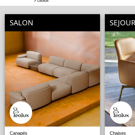
>
Leolux
SALON
SEJOU
Canapés
Chaises