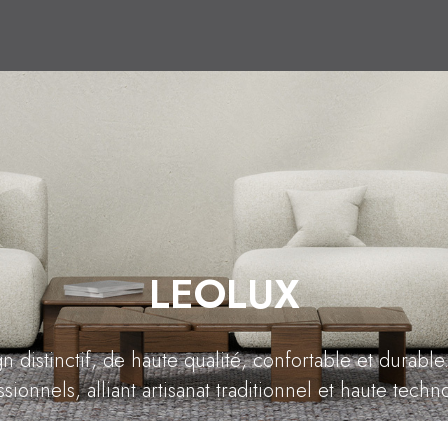
LEOLUX
 distinctif, de haute qualité, confortable et durable
sionnels, alliant artisanat traditionnel et haute techn