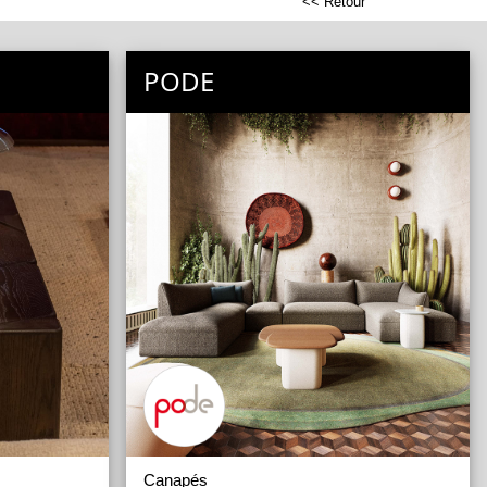
<< Retour
PODE
Canapés