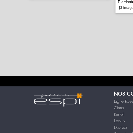
Pierdonà
[3 image
NOS C
Ligne Rose
Cinna
Kartell
Leolux
Duvivier