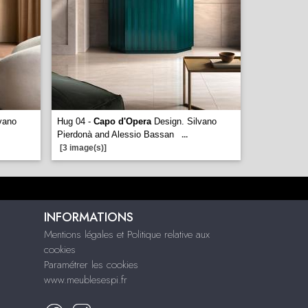
vano
Hug 04 -
Capo d'Opera
Design. Silvano
Pierdonà and Alessio Bassan
...
[3 image(s)]
INFORMATIONS
Mentions légales et Politique relative aux
cookies
Paramétrer les cookies
www.meublesespi.fr