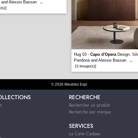
 and Alessio Bassan
...
(s)]
Hug 03 -
Capo d'Opera
Design. Sil
Pierdonà and Alessio Bassan
...
[3 image(s)]
© 2026 Meubles Espi
OLLECTIONS
RECHERCHE
t
Rechercher un produit
Recherche par marque
SERVICES
La Carte Cadeau