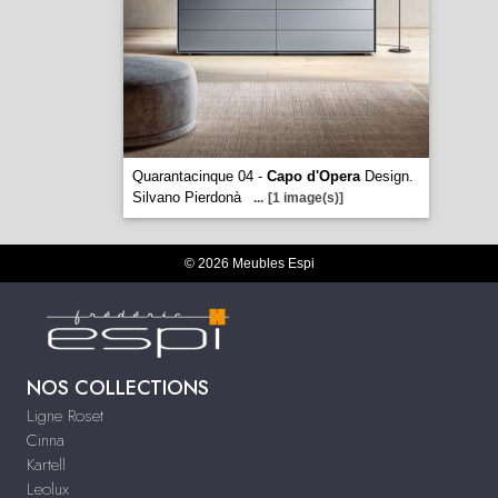
Quarantacinque 04 -
Capo d'Opera
Design.
Silvano Pierdonà
...
[1 image(s)]
© 2026 Meubles Espi
NOS COLLECTIONS
Ligne Roset
Cinna
Kartell
Leolux