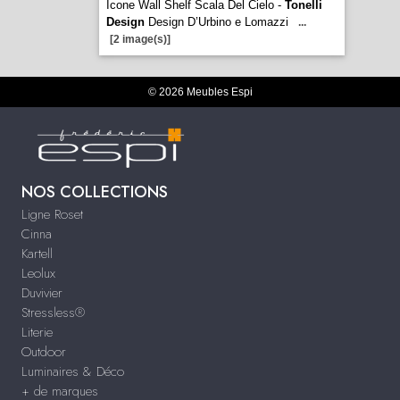
Icone Wall Shelf Scala Del Cielo -
Tonelli
Design
Design D’Urbino e Lomazzi
...
[2 image(s)]
© 2026 Meubles Espi
NOS COLLECTIONS
Ligne Roset
Cinna
Kartell
Leolux
Duvivier
Stressless®
Literie
Outdoor
Luminaires & Déco
+ de marques