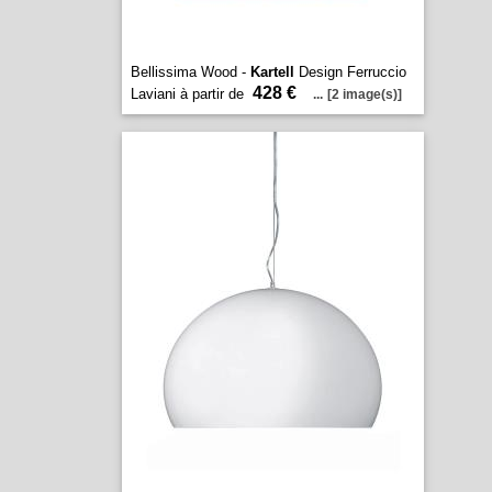
Bellissima Wood -
Kartell
Design Ferruccio
428 €
Laviani à partir de
...
[2 image(s)]