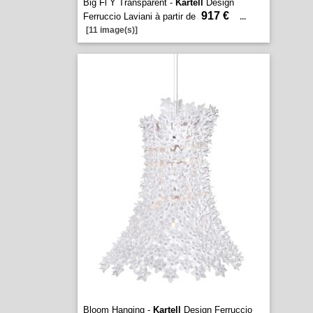
Big Fl Y Transparent -
Kartell
Design
917 €
Ferruccio Laviani à partir de
...
[11 image(s)]
Bloom Hanging -
Kartell
Design Ferruccio