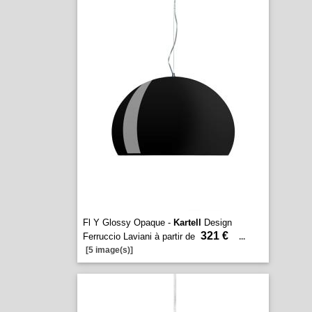
Fl Y Glossy Opaque -
Kartell
Design
321 €
Ferruccio Laviani à partir de
...
[5 image(s)]