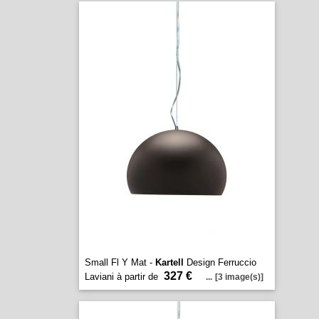
Small Fl Y Mat -
Kartell
Design Ferruccio
327 €
Laviani à partir de
...
[3 image(s)]