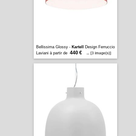
Bellissima Glossy -
Kartell
Design Ferruccio
440 €
Laviani à partir de
...
[3 image(s)]