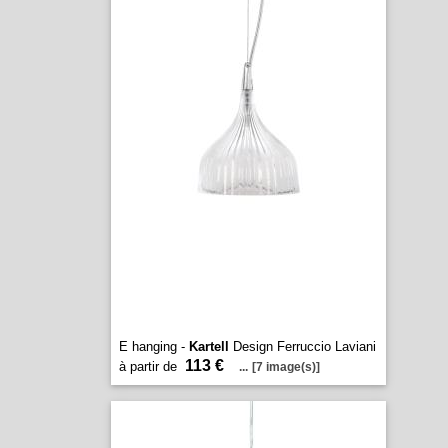
E hanging -
Kartell
Design Ferruccio Laviani
113 €
à partir de
...
[7 image(s)]