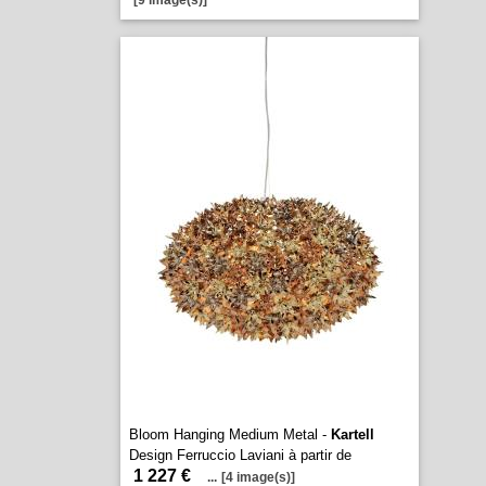
[9 image(s)]
Bloom Hanging Medium Metal -
Kartell
Design Ferruccio Laviani à partir de
1 227 €
...
[4 image(s)]