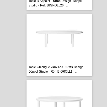
Table D Appoint -
Sifas
Design. Döppel
Studio - Réf. BIGROLL26
...
Table Oblongue 240x120 -
Sifas
Design.
Döppel Studio - Réf. BIGROLL1
...