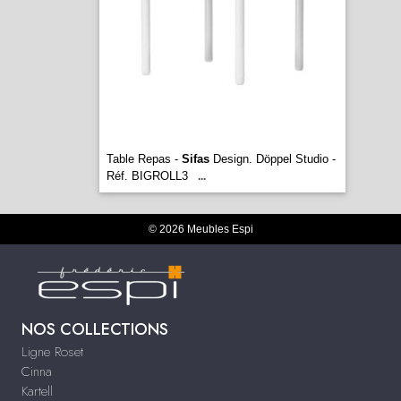
Table Repas -
Sifas
Design. Döppel Studio -
Réf. BIGROLL3
...
© 2026 Meubles Espi
NOS COLLECTIONS
Ligne Roset
Cinna
Kartell