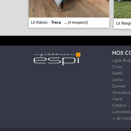
Lit Adonis -
Treca
...
[4 image(s)]
Lit Marg
NOS C
Ligne Rose
Cinna
Kartell
Leolux
Duvivier
Stressles
Literie
Outdoor
Luminaire
+ de mar