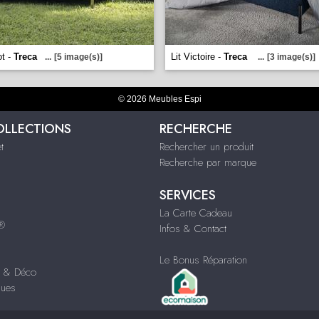
ot -
Treca
Lit Victoire -
Treca
...
[5 image(s)]
...
[3 image(s)]
© 2026 Meubles Espi
OLLECTIONS
RECHERCHE
t
Rechercher un produit
Recherche par marque
SERVICES
La Carte Cadeau
s®
Infos & Contact
Le Bonus Réparation
s & Déco
ques