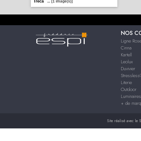
Treca
...
[1 image(s)]
NOS C
Ligne Rose
Cinna
Kartell
Leolux
Duvivier
Stressles
Literie
Outdoor
Luminaire
+ de mar
Site réalisé avec le
S