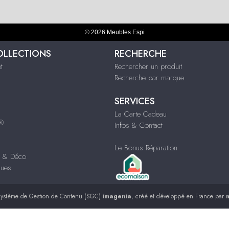
© 2026 Meubles Espi
OLLECTIONS
RECHERCHE
t
Rechercher un produit
Recherche par marque
SERVICES
La Carte Cadeau
s®
Infos & Contact
Le Bonus Réparation
s & Déco
ques
ystème de Gestion de Contenu (SGC)
imagenia
, créé et développé en France par