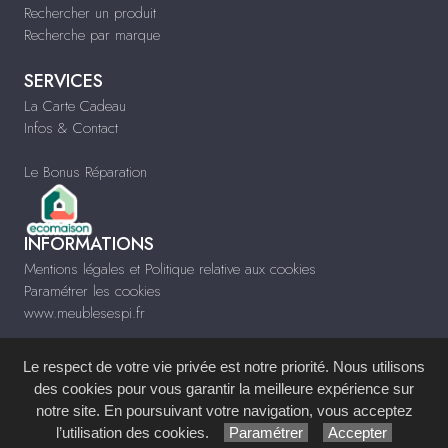
Rechercher un produit
Recherche par marque
SERVICES
La Carte Cadeau
Infos & Contact
Le Bonus Réparation
INFORMATIONS
Mentions légales et Politique relative aux cookies
Paramétrer les cookies
www.meublesespi.fr
Le respect de votre vie privée est notre priorité. Nous utilisons
des cookies pour vous garantir la meilleure expérience sur
notre site. En poursuivant votre navigation, vous acceptez
Site réalisé avec le
Système de Gestion de Contenu (SGC)
imagenia
, créé et
l’utilisation des cookies.
Paramétrer
Accepter
développé en France par
mémoire d'images
.