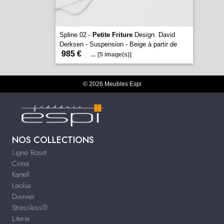
Spline 02 -
Petite Friture
Design. David
Derksen - Suspension - Beige à partir de
985 €
...
[5 image(s)]
© 2026 Meubles Espi
NOS COLLECTIONS
Ligne Roset
Cinna
Kartell
Leolux
Duvivier
Stressless®
Literie