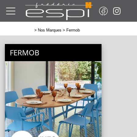
>
Nos Marques
> Fermob
FERMOB