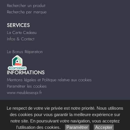
Rechercher un produit
Recherche par marque
SERVICES
La Carte Cadeau
Infos & Contact
Le Bonus Réparation
INFORMATIONS
Mentions légales et Politique relative aux cookies
Paramétrer les cookies
www.meublesespi.fr
Le respect de votre vie privée est notre priorité. Nous utilisons
des cookies pour vous garantir la meilleure expérience sur
notre site. En poursuivant votre navigation, vous acceptez
Site réalisé avec le
Système de Gestion de Contenu (SGC)
imagenia
, créé et
l’utilisation des cookies.
Paramétrer
Accepter
développé en France par
mémoire d'images
.