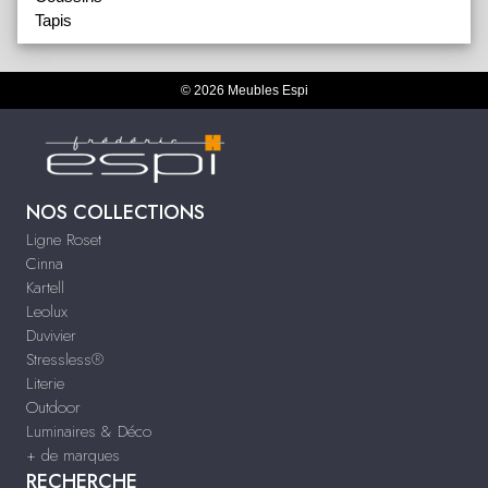
Tapis
© 2026 Meubles Espi
NOS COLLECTIONS
Ligne Roset
Cinna
Kartell
Leolux
Duvivier
Stressless®
Literie
Outdoor
Luminaires & Déco
+ de marques
RECHERCHE