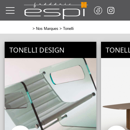
>
Nos Marques
> Tonelli
TONELLI DESIGN
TONELL