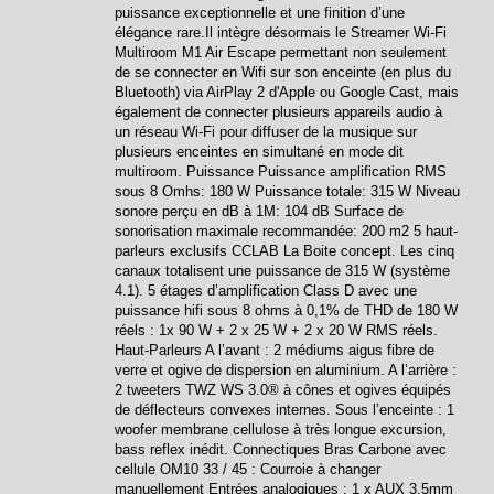
puissance exceptionnelle et une finition d’une
élégance rare.Il intègre désormais le Streamer Wi-Fi
Multiroom M1 Air Escape permettant non seulement
de se connecter en Wifi sur son enceinte (en plus du
Bluetooth) via AirPlay 2 d'Apple ou Google Cast, mais
également de connecter plusieurs appareils audio à
un réseau Wi-Fi pour diffuser de la musique sur
plusieurs enceintes en simultané en mode dit
multiroom. Puissance Puissance amplification RMS
sous 8 Omhs: 180 W Puissance totale: 315 W Niveau
sonore perçu en dB à 1M: 104 dB Surface de
sonorisation maximale recommandée: 200 m2 5 haut-
parleurs exclusifs CCLAB La Boite concept. Les cinq
canaux totalisent une puissance de 315 W (système
4.1). 5 étages d’amplification Class D avec une
puissance hifi sous 8 ohms à 0,1% de THD de 180 W
réels : 1x 90 W + 2 x 25 W + 2 x 20 W RMS réels.
Haut-Parleurs A l’avant : 2 médiums aigus fibre de
verre et ogive de dispersion en aluminium. A l’arrière :
2 tweeters TWZ WS 3.0® à cônes et ogives équipés
de déflecteurs convexes internes. Sous l’enceinte : 1
woofer membrane cellulose à très longue excursion,
bass reflex inédit. Connectiques Bras Carbone avec
cellule OM10 33 / 45 : Courroie à changer
manuellement Entrées analogiques : 1 x AUX 3,5mm