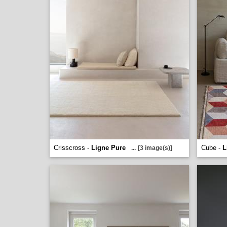
Crisscross -
Ligne Pure
Cube -
L
...
[3 image(s)]