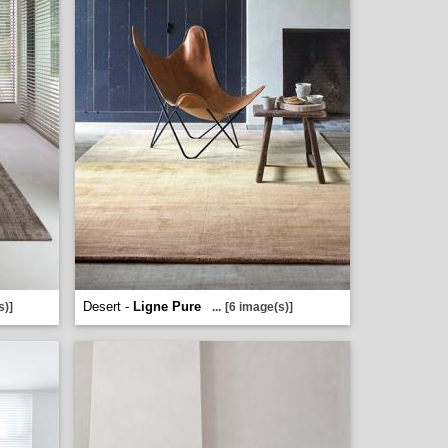
Desert -
Ligne Pure
s)]
...
[6 image(s)]