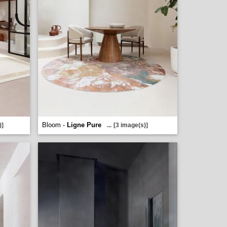
Bloom -
Ligne Pure
)]
...
[3 image(s)]