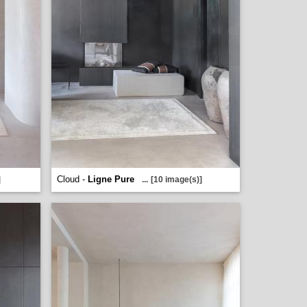
Cloud -
Ligne Pure
]
...
[10 image(s)]