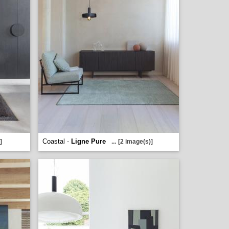
Coastal -
Ligne Pure
]
...
[2 image(s)]