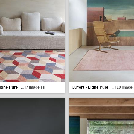
igne Pure
Current -
Ligne Pure
...
[7 image(s)]
...
[10 image(