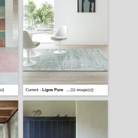
Current -
Ligne Pure
s)]
...
[11 image(s)]