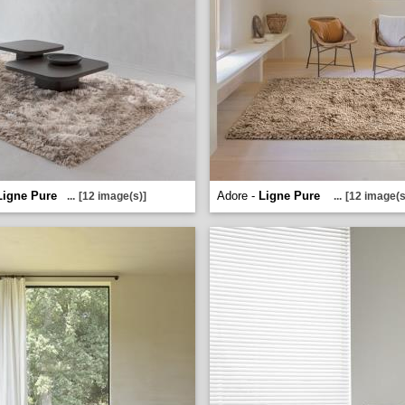
Ligne Pure
Adore -
Ligne Pure
...
[12 image(s)]
...
[12 image(s