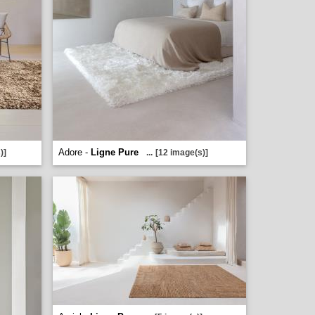
Adore -
Ligne Pure
)]
...
[12 image(s)]