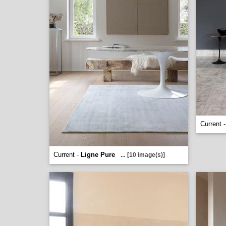
Current 
Current -
Ligne Pure
...
[10 image(s)]