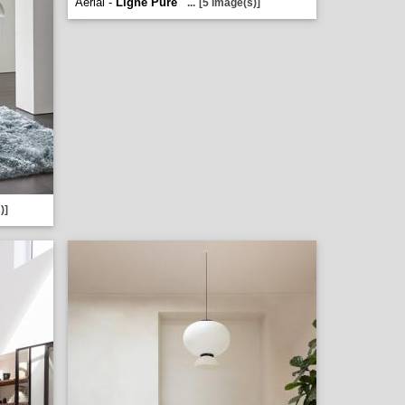
Aerial -
Ligne Pure
...
[5 image(s)]
)]