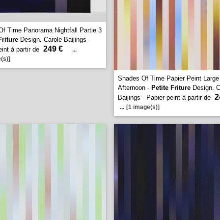
f Time Panorama Nightfall Partie 3
Friture
Design. Carole Baijings -
249 €
int à partir de
...
(s)]
Shades Of Time Papier Peint Large
Afternoon -
Petite Friture
Design. C
2
Baijings - Papier-peint à partir de
...
[1 image(s)]