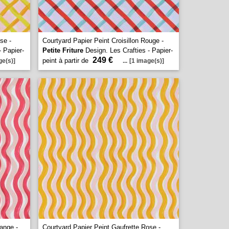
se -
Courtyard Papier Peint Croisillon Rouge -
- Papier-
Petite Friture
Design. Les Crafties - Papier-
249 €
peint à partir de
ge(s)]
...
[1 image(s)]
ange -
Courtyard Papier Peint Gaufrette Rose -