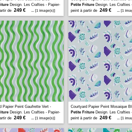
riture
Design. Les Crafties - Papier-
Petite Friture
Design. Les Crafties 
249 €
249 €
artir de
peint à partir de
...
[1 image(s)]
...
[1 ima
d Papier Peint Gaufrette Vert -
Courtyard Papier Peint Mosaique Bl
riture
Design. Les Crafties - Papier-
Petite Friture
Design. Les Crafties 
249 €
249 €
artir de
peint à partir de
...
[1 image(s)]
...
[1 ima