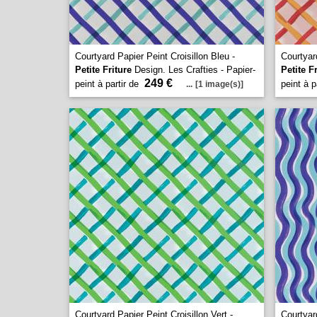
Courtyard Papier Peint Croisillon Bleu -
Courtyar
Petite Friture
Design. Les Crafties - Papier-
Petite F
249 €
peint à partir de
peint à p
...
[1 image(s)]
Courtyard Papier Peint Croisillon Vert -
Courtyar