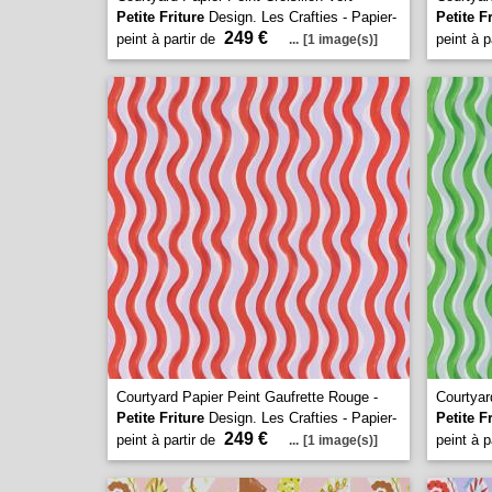
Petite Friture
Design. Les Crafties - Papier-
Petite F
249 €
peint à partir de
peint à p
...
[1 image(s)]
Courtyard Papier Peint Gaufrette Rouge -
Courtyar
Petite Friture
Design. Les Crafties - Papier-
Petite F
249 €
peint à partir de
peint à p
...
[1 image(s)]