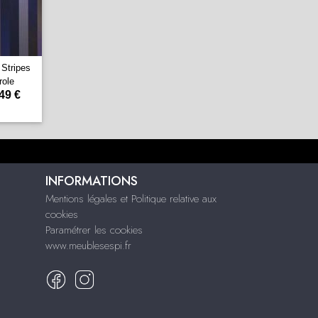
 Stripes
role
49 €
INFORMATIONS
Mentions légales et Politique relative aux
cookies
Paramétrer les cookies
www.meublesespi.fr