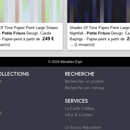
f Time Papier Peint Large Stripes
Shades Of Time Papier Peint Large
 -
Petite Friture
Design. Carole
Nightfall -
Petite Friture
Design. Ca
249 €
2
- Papier-peint à partir de
Baijings - Papier-peint à partir de
ge(s)]
...
[1 image(s)]
© 2026 Meubles Espi
OLLECTIONS
RECHERCHE
t
Rechercher un produit
Recherche par marque
SERVICES
La Carte Cadeau
s®
Infos & Contact
Le Bonus Réparation