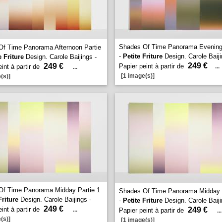
Shades Of Time Panorama Evening 
f Time Panorama Afternoon Partie
-
Petite Friture
Design. Carole Baiji
e Friture
Design. Carole Baijings -
249 €
249 €
Papier peint à partir de
int à partir de
...
...
[1 image(s)]
(s)]
Of Time Panorama Midday Partie 1
Shades Of Time Panorama Midday P
Friture
Design. Carole Baijings -
-
Petite Friture
Design. Carole Baiji
249 €
int à partir de
249 €
...
Papier peint à partir de
...
(s)]
[1 image(s)]