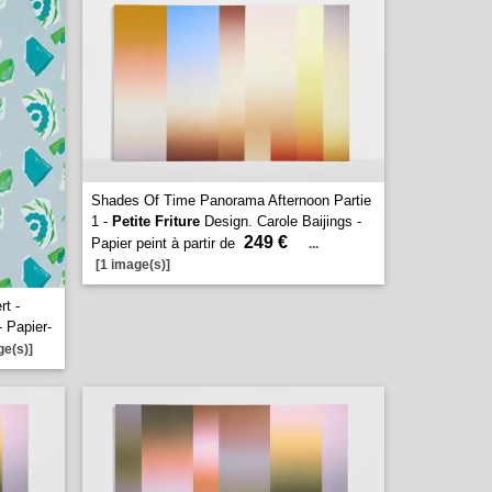
Shades Of Time Panorama Afternoon Partie
1 -
Petite Friture
Design. Carole Baijings -
249 €
Papier peint à partir de
...
[1 image(s)]
rt -
- Papier-
ge(s)]