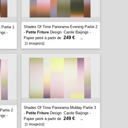
Shades Of Time Panorama Evening Partie 2
Partie 1
-
Petite Friture
Design. Carole Baijings -
ngs -
249 €
Papier peint à partir de
...
[1 image(s)]
Shades Of Time Panorama Midday Partie 3
artie 2
-
Petite Friture
Design. Carole Baijings -
ngs -
249 €
Papier peint à partir de
...
[1 image(s)]