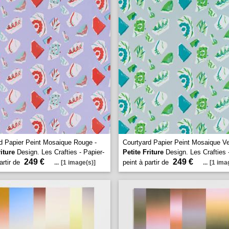
d Papier Peint Mosaique Rouge -
Courtyard Papier Peint Mosaique Ve
riture
Design. Les Crafties - Papier-
Petite Friture
Design. Les Crafties 
249 €
249 €
artir de
peint à partir de
...
[1 image(s)]
...
[1 ima