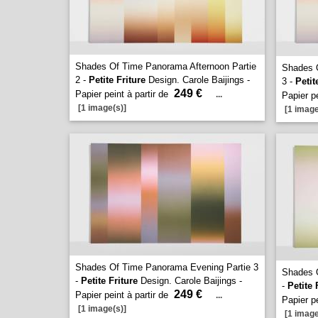
Shades Of Time Panorama Afternoon Partie
Shades O
2 -
Petite Friture
Design. Carole Baijings -
3 -
Petit
249 €
Papier peint à partir de
...
Papier pe
[1 image(s)]
[1 image
Shades Of Time Panorama Evening Partie 3
Shades 
-
Petite Friture
Design. Carole Baijings -
-
Petite 
249 €
Papier peint à partir de
...
Papier pe
[1 image(s)]
[1 image