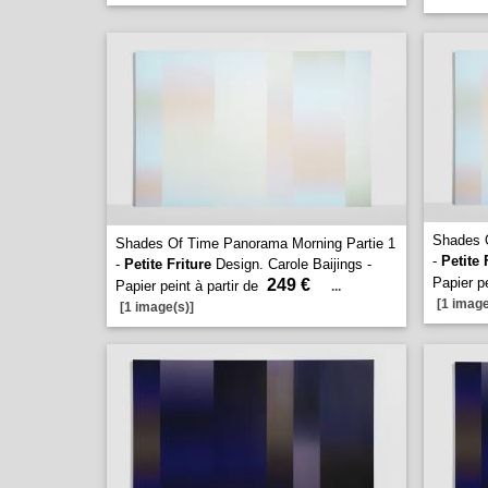
Shades 
Shades Of Time Panorama Morning Partie 1
-
Petite 
-
Petite Friture
Design. Carole Baijings -
Papier pe
249 €
Papier peint à partir de
...
[1 image
[1 image(s)]