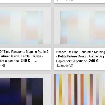
Of Time Panorama Morning Partie 2
Shades Of Time Panorama Morning 
Friture
Design. Carole Baijings -
-
Petite Friture
Design. Carole Baiji
249 €
249 €
int à partir de
...
Papier peint à partir de
...
(s)]
[1 image(s)]