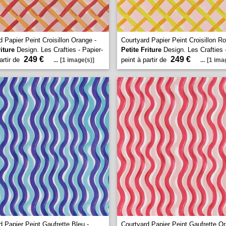
d Papier Peint Croisillon Orange -
Courtyard Papier Peint Croisillon Ro
riture
Design. Les Crafties - Papier-
Petite Friture
Design. Les Crafties 
249 €
249 €
artir de
peint à partir de
...
[1 image(s)]
...
[1 ima
d Papier Peint Gaufrette Bleu -
Courtyard Papier Peint Gaufrette Or