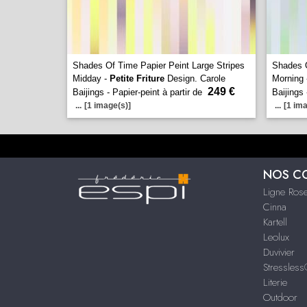
Shades Of Time Papier Peint Large Stripes
Shades O
Midday -
Petite Friture
Design. Carole
Morning
249 €
Baijings - Papier-peint à partir de
Baijings 
...
[1 image(s)]
...
[1 ima
NOS C
Ligne Rose
Cinna
Kartell
Leolux
Duvivier
Stressles
Literie
Outdoor