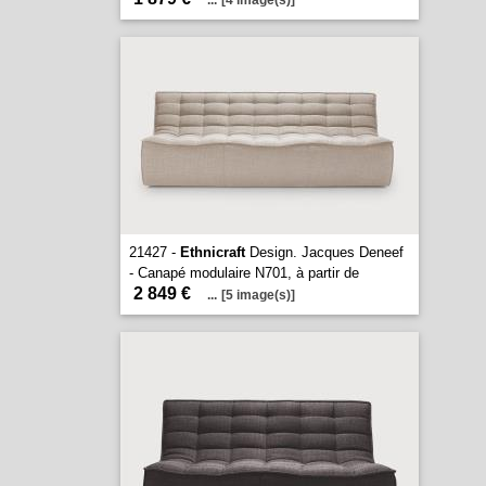
...
[4 image(s)]
21427 -
Ethnicraft
Design. Jacques Deneef
- Canapé modulaire N701, à partir de
2 849 €
...
[5 image(s)]