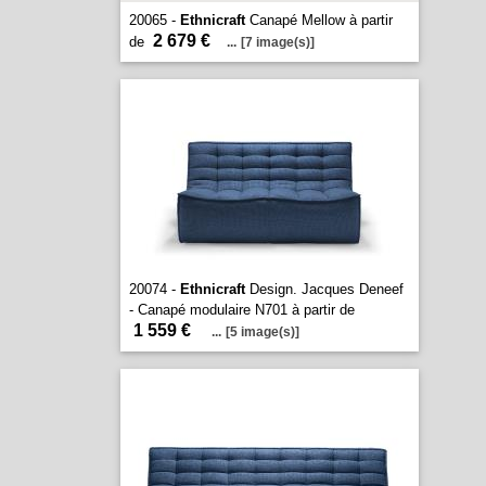
20065 -
Ethnicraft
Canapé Mellow à partir
2 679 €
de
...
[7 image(s)]
20074 -
Ethnicraft
Design. Jacques Deneef
- Canapé modulaire N701 à partir de
1 559 €
...
[5 image(s)]