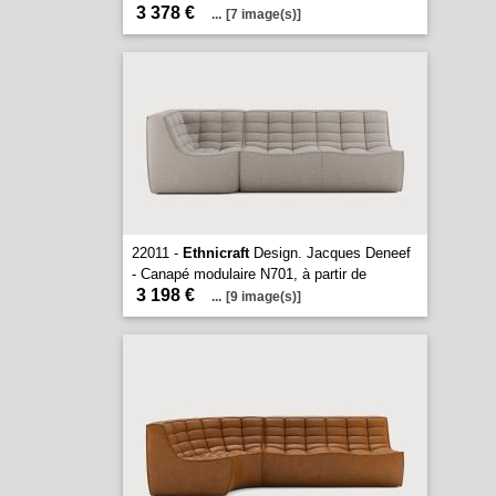
3 378 €
...
[7 image(s)]
22011 -
Ethnicraft
Design. Jacques Deneef
- Canapé modulaire N701, à partir de
3 198 €
...
[9 image(s)]