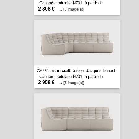
- Canapé modulaire N701, à partir de
2 808 €
...
[6 image(s)]
22002 -
Ethnicraft
Design. Jacques Deneef
- Canapé modulaire N701, à partir de
2 958 €
...
[5 image(s)]