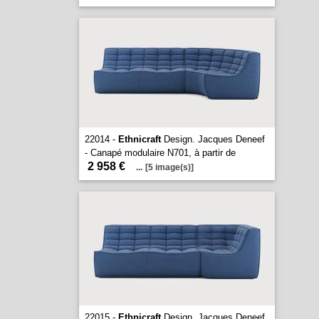
22014 -
Ethnicraft
Design. Jacques Deneef
- Canapé modulaire N701, à partir de
2 958 €
...
[5 image(s)]
22015 -
Ethnicraft
Design. Jacques Deneef