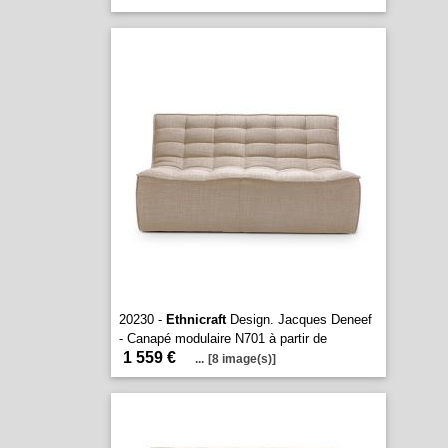
20230 -
Ethnicraft
Design. Jacques Deneef
- Canapé modulaire N701 à partir de
1 559 €
...
[8 image(s)]