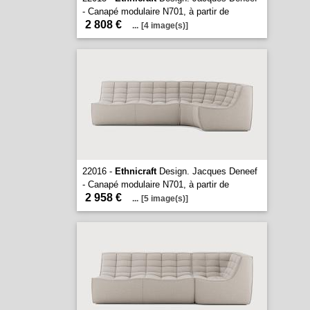
- Canapé modulaire N701, à partir de
2 808 €
...
[4 image(s)]
22016 -
Ethnicraft
Design. Jacques Deneef
- Canapé modulaire N701, à partir de
2 958 €
...
[5 image(s)]