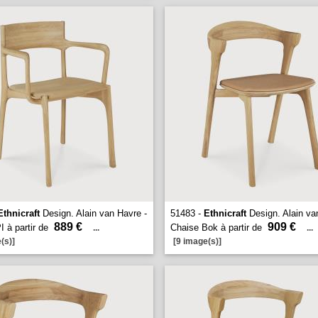
Ethnicraft
Design. Alain van Havre -
51483 -
Ethnicraft
Design. Alain va
889 €
909 €
I à partir de
Chaise Bok à partir de
...
...
(s)]
[9 image(s)]