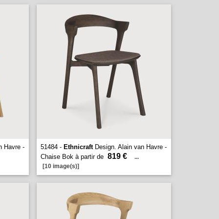
n Havre -
51484 -
Ethnicraft
Design. Alain van Havre -
819 €
Chaise Bok à partir de
...
[10 image(s)]