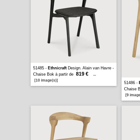
51485 -
Ethnicraft
Design. Alain van Havre -
819 €
Chaise Bok à partir de
...
[10 image(s)]
51486 -
Chaise B
[9 image