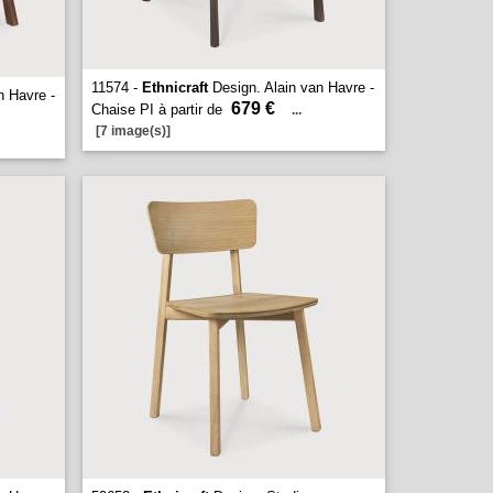
11574 -
Ethnicraft
Design. Alain van Havre -
n Havre -
679 €
Chaise PI à partir de
...
[7 image(s)]