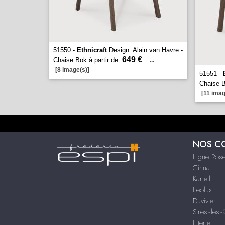
51550 -
Ethnicraft
Design. Alain van Havre -
649 €
Chaise Bok à partir de
...
[8 image(s)]
51551 -
Chaise B
[11 imag
NOS C
Ligne Rose
Cinna
Kartell
Leolux
Duvivier
Stressles
Literie