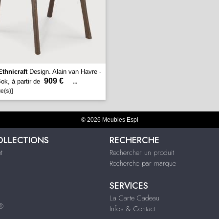
Ethnicraft
Design. Alain van Havre -
909 €
ok, à partir de
...
e(s)]
© 2026 Meubles Espi
OLLECTIONS
RECHERCHE
t
Rechercher un produit
Recherche par marque
SERVICES
La Carte Cadeau
s®
Infos & Contact