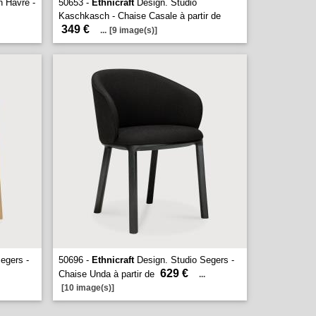
n Havre -
50653 -
Ethnicraft
Design. Studio
Kaschkasch - Chaise Casale à partir de
349 €
...
[9 image(s)]
egers -
50696 -
Ethnicraft
Design. Studio Segers -
629 €
Chaise Unda à partir de
...
[10 image(s)]