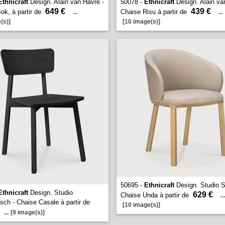
Ethnicraft
Design. Alain van Havre -
50078 -
Ethnicraft
Design. Alain va
649 €
439 €
ok, à partir de
Chaise Risu à partir de
...
...
(s)]
[10 image(s)]
50695 -
Ethnicraft
Design. Studio S
Ethnicraft
Design. Studio
629 €
Chaise Unda à partir de
...
ch - Chaise Casale à partir de
[10 image(s)]
...
[9 image(s)]