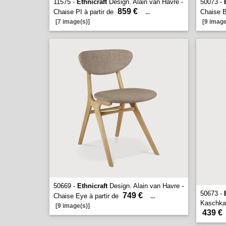
11575 -
Ethnicraft
Design. Alain van Havre -
50073 -
859 €
Chaise PI à partir de
Chaise B
...
[7 image(s)]
[9 image
50669 -
Ethnicraft
Design. Alain van Havre -
50673 -
749 €
Chaise Eye à partir de
...
Kaschkas
[9 image(s)]
439 €