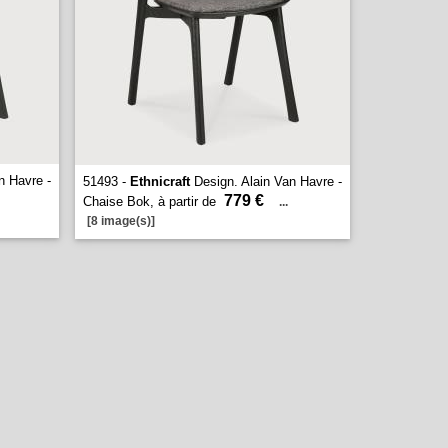
n Havre -
51493 -
Ethnicraft
Design. Alain Van Havre -
779 €
Chaise Bok, à partir de
...
[8 image(s)]