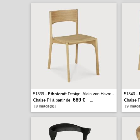
51339 -
Ethnicraft
Design. Alain van Havre -
51340 -
689 €
Chaise PI à partir de
Chaise P
...
[8 image(s)]
[9 image