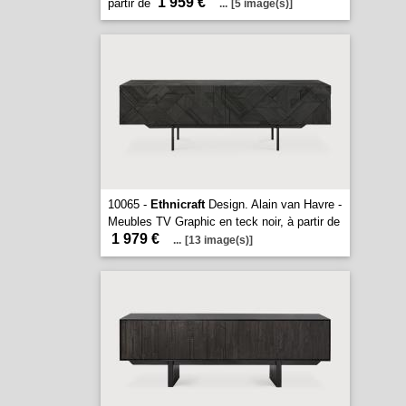
1 959 €
partir de
...
[5 image(s)]
10065 -
Ethnicraft
Design. Alain van Havre -
Meubles TV Graphic en teck noir, à partir de
1 979 €
...
[13 image(s)]