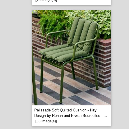
[15 image(s)]
Palissade Soft Quilted Cushion -
Hay
Design by Ronan and Erwan Bouroullec
...
[33 image(s)]