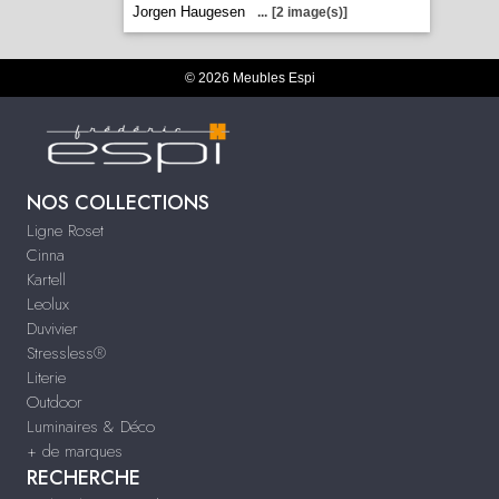
Jorgen Haugesen
...
[2 image(s)]
© 2026 Meubles Espi
NOS COLLECTIONS
Ligne Roset
Cinna
Kartell
Leolux
Duvivier
Stressless®
Literie
Outdoor
Luminaires & Déco
+ de marques
RECHERCHE