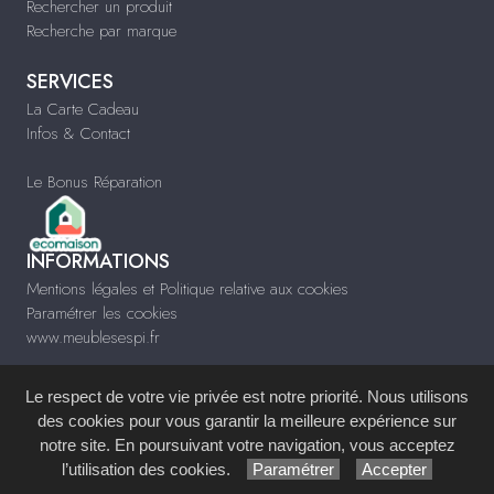
Rechercher un produit
Recherche par marque
SERVICES
La Carte Cadeau
Infos & Contact
Le Bonus Réparation
INFORMATIONS
Mentions légales et Politique relative aux cookies
Paramétrer les cookies
www.meublesespi.fr
Le respect de votre vie privée est notre priorité. Nous utilisons
des cookies pour vous garantir la meilleure expérience sur
notre site. En poursuivant votre navigation, vous acceptez
Site réalisé avec le
Système de Gestion de Contenu (SGC)
imagenia
, créé et
l’utilisation des cookies.
Paramétrer
Accepter
développé en France par
mémoire d'images
.