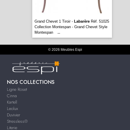
Grand Chevet 1 Tiroir -
Labarère
Réf. 51025
Collection Montespan - Grand Chevet Style
Montespan
...
© 2026 Meubles Espi
NOS COLLECTIONS
Ligne Roset
Cinna
Kartell
Leolux
Duvivier
Stressless®
Literie