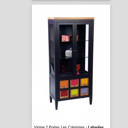
Vitrine 2 Portes Les Coloristes -
Labarère