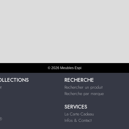
© 2026 Meubles Espi
OLLECTIONS
RECHERCHE
t
Rechercher un produit
Recherche par marque
SERVICES
La Carte Cadeau
s®
Infos & Contact