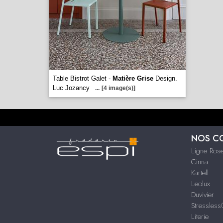
Table Bistrot Galet -
Matière Grise
Design.
Luc Jozancy
...
[4 image(s)]
NOS C
Ligne Rose
Cinna
Kartell
Leolux
Duvivier
Stressles
Literie