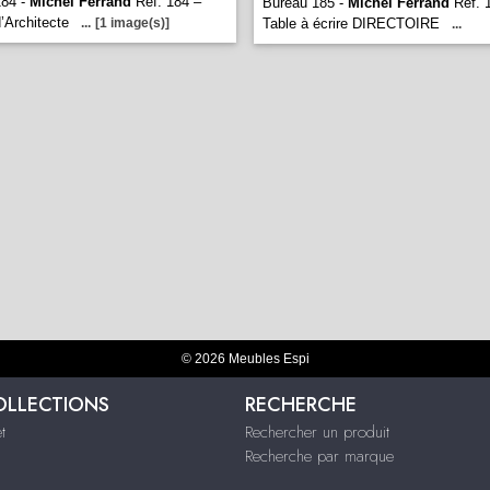
184 -
Michel Ferrand
Réf. 184 –
Bureau 185 -
Michel Ferrand
Réf. 1
’Architecte
...
[1 image(s)]
Table à écrire DIRECTOIRE
...
© 2026 Meubles Espi
OLLECTIONS
RECHERCHE
t
Rechercher un produit
Recherche par marque