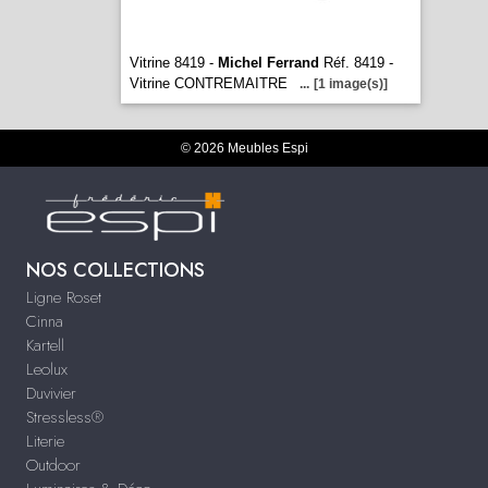
Vitrine 8419 -
Michel Ferrand
Réf. 8419 -
Vitrine CONTREMAITRE
...
[1 image(s)]
© 2026 Meubles Espi
NOS COLLECTIONS
Ligne Roset
Cinna
Kartell
Leolux
Duvivier
Stressless®
Literie
Outdoor