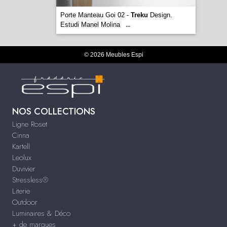
Porte Manteau Goi 02 -
Treku
Design.
Estudi Manel Molina
...
© 2026 Meubles Espi
NOS COLLECTIONS
Ligne Roset
Cinna
Kartell
Leolux
Duvivier
Stressless®
Literie
Outdoor
Luminaires & Déco
+ de marques