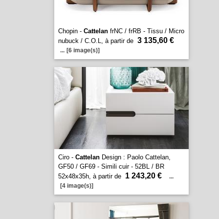
Chopin -
Cattelan
frNC / frRB - Tissu / Micro
3 135,60 €
nubuck / C.O.L, à partir de
...
[6 image(s)]
Ciro -
Cattelan
Design : Paolo Cattelan,
GF50 / GF69 - Simili cuir - 52BL / BR
1 243,20 €
52x48x35h, à partir de
...
[4 image(s)]