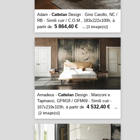
Adam -
Cattelan
Design : Gino Carollo, NC /
RB - Simili cuir / C.O.M., 183x222x100h, à
5 864,40 €
partir de
...
[3 image(s)]
Amadeus -
Cattelan
Design : Manzoni e
Tapinassi, GFM18 / GFM69 - Simili cuir -
4 532,40 €
167x219x103h, à partir de
...
[2 image(s)]