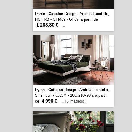
Dante -
Cattelan
Design : Andrea Lucatello,
NC / RB - GFM69 - GF69, à partir de
1 288,80 €
...
Dylan -
Cattelan
Design : Andrea Lucatello,
Simili cuir / C.O.M - 168x218x93h, à partir
4 998 €
de
...
[5 image(s)]