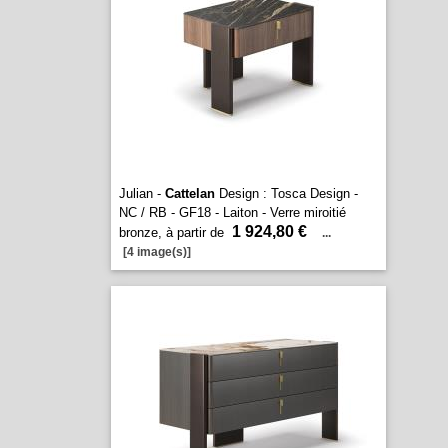
Julian -
Cattelan
Design : Tosca Design -
NC / RB - GF18 - Laiton - Verre miroitié
1 924,80 €
bronze, à partir de
...
[4 image(s)]