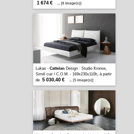
1 674 €
...
[8 image(s)]
Lukas -
Cattelan
Design : Studio Kronos,
Simili cuir / C.O.M. - 169x230x110h, à partir
5 030,40 €
de
...
[5 image(s)]