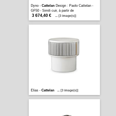
Dyno -
Cattelan
Design : Paolo Cattelan -
GF50 - Simili cuir, à partir de
3 674,40 €
...
[3 image(s)]
Elias -
Cattelan
...
[3 image(s)]