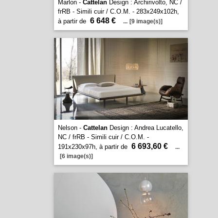
Marlon -
Cattelan
Design : Archirivolto, NC /
frRB - Simili cuir / C.O.M. - 283x249x102h,
6 648 €
à partir de
...
[9 image(s)]
Nelson -
Cattelan
Design : Andrea Lucatello,
NC / frRB - Simili cuir / C.O.M. -
6 693,60 €
191x230x97h, à partir de
...
[6 image(s)]