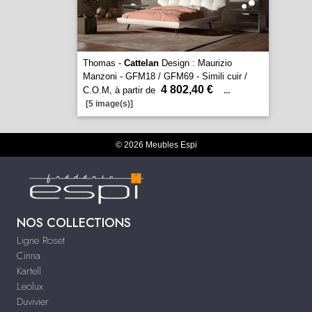
Thomas -
Cattelan
Design : Maurizio
Manzoni - GFM18 / GFM69 - Simili cuir /
4 802,40 €
C.O.M, à partir de
...
[5 image(s)]
© 2026 Meubles Espi
NOS COLLECTIONS
Ligne Roset
Cinna
Kartell
Leolux
Duvivier