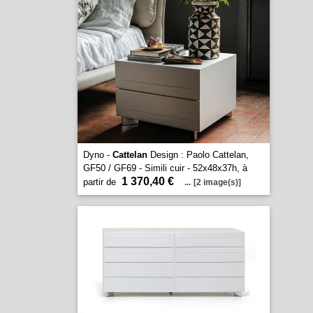
Dyno -
Cattelan
Design : Paolo Cattelan,
GF50 / GF69 - Simili cuir - 52x48x37h, à
1 370,40 €
partir de
...
[2 image(s)]