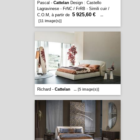
Pascal -
Cattelan
Design : Castello
Lagravinese - FrNC / FrRB - Simili cuir /
5 925,60 €
C.O.M, à partir de
...
[11 image(s)]
Richard -
Cattelan
...
[5 image(s)]