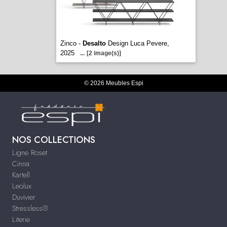
Zinco -
Desalto
Design Luca Pevere,
2025
...
[2 image(s)]
© 2026 Meubles Espi
NOS COLLECTIONS
Ligne Roset
Cinna
Kartell
Leolux
Duvivier
Stressless®
Literie