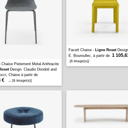
Facett Chaise -
Ligne Roset
Design
1 105,6
E. Bouroullec, à partir de
[6 image(s)]
o Chaise Pietement Metal Anthracite
Roset
Design. Claudio Dondoli and
cci, Chaise à partir de
 €
...
[6 image(s)]