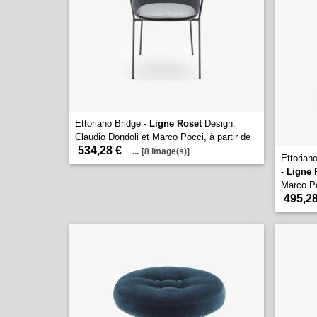
Ettoriano Bridge -
Ligne Roset
Design.
Claudio Dondoli et Marco Pocci, à partir de
534,28 €
...
[8 image(s)]
Ettorian
-
Ligne 
Marco Po
495,28