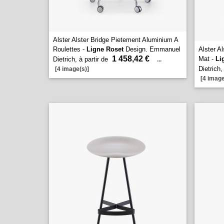
Alster Alster Bridge Pietement Aluminium A
Roulettes -
Ligne Roset
Design. Emmanuel
Alster A
1 458,42 €
Mat -
Li
Dietrich, à partir de
...
Dietrich,
[4 image(s)]
[4 image