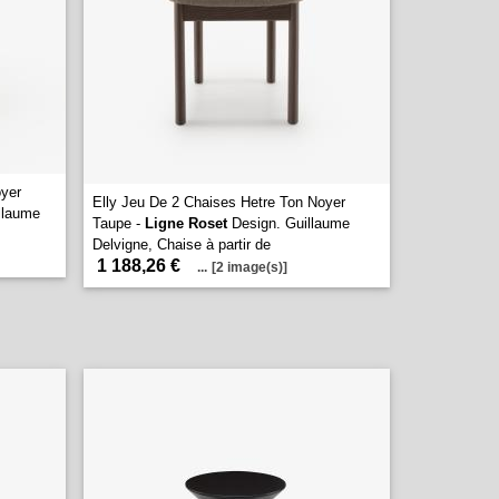
oyer
Elly Jeu De 2 Chaises Hetre Ton Noyer
llaume
Taupe -
Ligne Roset
Design. Guillaume
Delvigne, Chaise à partir de
1 188,26 €
...
[2 image(s)]