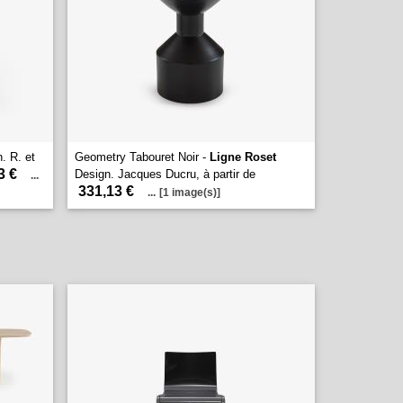
. R. et
Geometry Tabouret Noir -
Ligne Roset
3 €
Design. Jacques Ducru, à partir de
...
331,13 €
...
[1 image(s)]