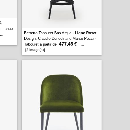
A
mmanuel
Berretto Tabouret Bas Argile -
Ligne Roset
...
Design. Claudio Dondoli and Marco Pocci -
477,46 €
Tabouret à partir de
...
[2 image(s)]