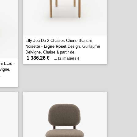
Elly Jeu De 2 Chaises Chene Blanchi
Noisette -
Ligne Roset
Design. Guillaume
Delvigne, Chaise à partir de
1 386,26 €
...
[2 image(s)]
i Ecru -
vigne,
.