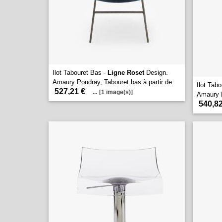
Ilot Tabouret Bas -
Ligne Roset
Design.
Amaury Poudray, Tabouret bas à partir de
Ilot Tab
527,21 €
...
[1 image(s)]
Amaury P
540,82