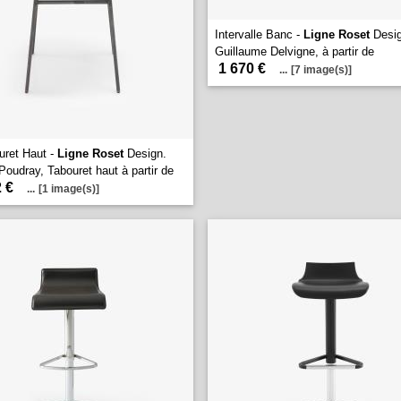
Intervalle Banc -
Ligne Roset
Desig
Guillaume Delvigne, à partir de
1 670 €
...
[7 image(s)]
ouret Haut -
Ligne Roset
Design.
oudray, Tabouret haut à partir de
 €
...
[1 image(s)]