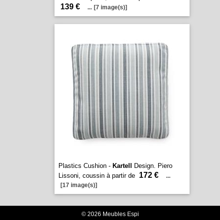
139 €
...
[7 image(s)]
Plastics Cushion -
Kartell
Design. Piero
172 €
Lissoni, coussin à partir de
...
[17 image(s)]
© 2026 Meubles Espi