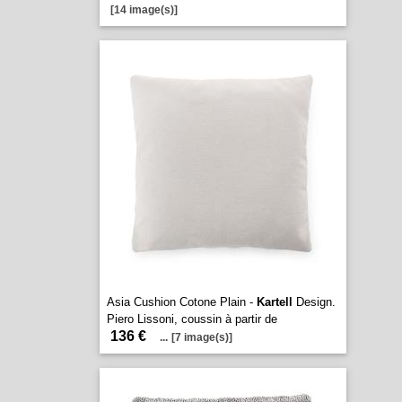
[14 image(s)]
Asia Cushion Cotone Plain -
Kartell
Design.
Piero Lissoni, coussin à partir de
136 €
...
[7 image(s)]