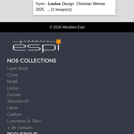
Vynn -
Leolux
Design. Christian Werner,
2025
...
[7 image(s)]
© 2026 Meubles Espi
NOS COLLECTIONS
Ligne Roset
Cinna
Kartell
Leolux
Duvivier
Stressless®
Literie
Outdoor
Luminaires & Déco
+ de marques