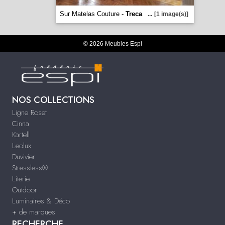
Sur Matelas Couture -
Treca
...
[1 image(s)]
© 2026 Meubles Espi
NOS COLLECTIONS
Ligne Roset
Cinna
Kartell
Leolux
Duvivier
Stressless®
Literie
Outdoor
Luminaires & Déco
+ de marques
RECHERCHE