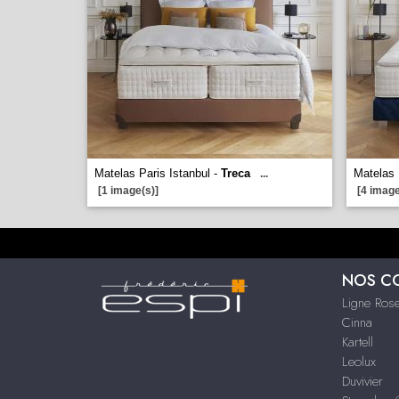
Matelas Paris Istanbul -
Treca
Matelas 
...
[1 image(s)]
[4 image
NOS C
Ligne Rose
Cinna
Kartell
Leolux
Duvivier