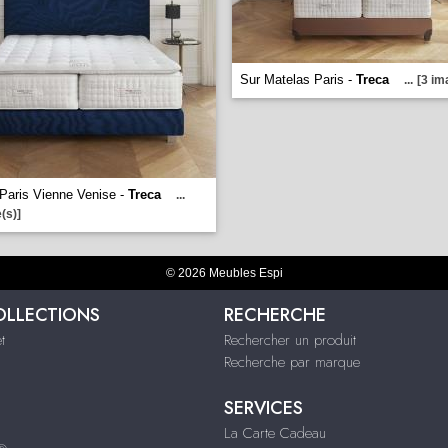
Sur Matelas Paris -
Treca
...
[3 im
Paris Vienne Venise -
Treca
...
(s)]
© 2026 Meubles Espi
OLLECTIONS
RECHERCHE
t
Rechercher un produit
Recherche par marque
SERVICES
La Carte Cadeau