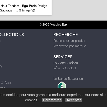
t Haut Tandem -
Ego Paris
Design
 Sauvage
...
[3 image(s)]
© 2026 Meubles Espi
OLLECTIONS
RECHERCHE
t
Rechercher un produit
Recherche par marque
SERVICES
La Carte Cadeau
s®
Infos & Contact
Le Bonus Réparation
s & Déco
ques
s des cookies pour vous garantir la meilleure expérience sur notre site.
cookies.
Paramétrer
Accepter
ystème de Gestion de Contenu (SGC)
imagenia
, créé et développé en France par