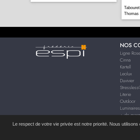
Taboure
Thomas
NOS C
Ligne Rose
Cinna
Kartell
Leolux
Duvivier
Stressles
Literie
Outdoor
Luminaire
+ de mar
Le respect de votre vie privée est notre priorité. Nous utilison
Site réalisé avec le
S