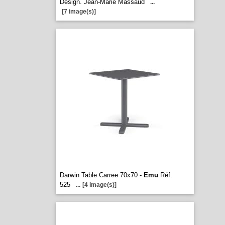
Design. Jean-Marie Massaud
...
[7 image(s)]
Darwin Table Carree 70x70 -
Emu
Réf.
525
...
[4 image(s)]