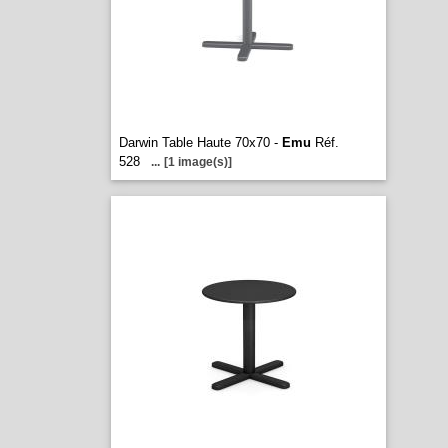
Darwin Table Haute 70x70 -
Emu
Réf.
528
...
[1 image(s)]