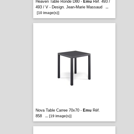
Heaven Table Ronde D80 -
Emu
Réf. 493 /
493 / V - Design. Jean-Marie Massaud
...
[10 image(s)]
Nova Table Carree 70x70 -
Emu
Réf.
858
...
[19 image(s)]