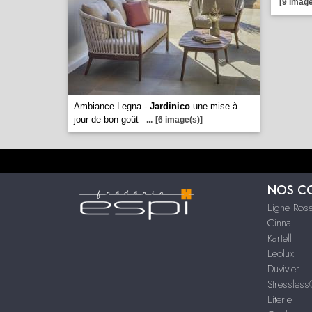
[9 image
Ambiance Legna -
Jardinico
une mise à
jour de bon goût
...
[6 image(s)]
NOS C
Ligne Rose
Cinna
Kartell
Leolux
Duvivier
Stressles
Literie