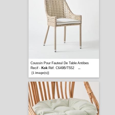
Coussin Pour Fauteul De Table Antibes
Recif -
Kok
Réf. C649B/T552
...
[1 image(s)]