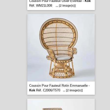
Coussin Pour Fauteuil Osier Eventail -
Kok
Réf. WM21L008
...
[2 image(s)]
Coussin Pour Fauteuil Rotin Emmanuelle -
Kok
Réf. C2006/T570
...
[2 image(s)]