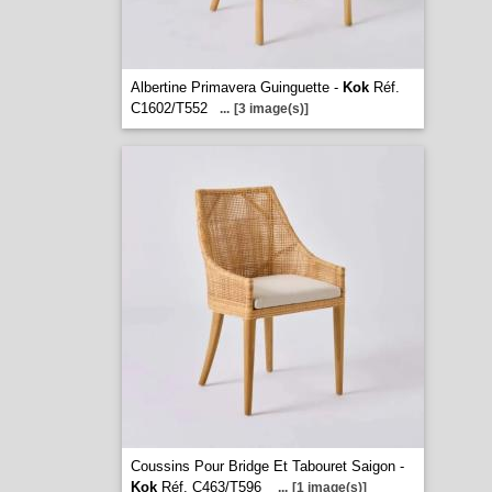
Albertine Primavera Guinguette -
Kok
Réf.
C1602/T552
...
[3 image(s)]
Coussins Pour Bridge Et Tabouret Saigon -
Kok
Réf. C463/T596
...
[1 image(s)]