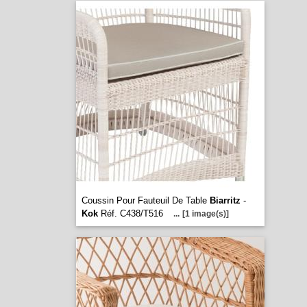
Coussin Pour Fauteuil De Table
Biarritz
-
Kok
Réf. C438/T516
...
[1 image(s)]