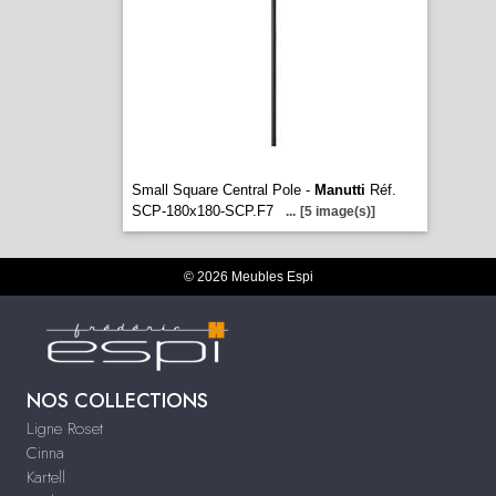
Small Square Central Pole -
Manutti
Réf.
SCP-180x180-SCP.F7
...
[5 image(s)]
© 2026 Meubles Espi
NOS COLLECTIONS
Ligne Roset
Cinna
Kartell