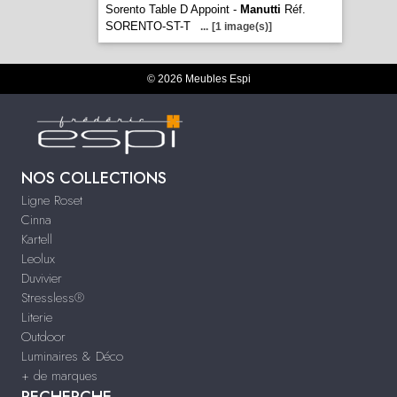
Sorento Table D Appoint -
Manutti
Réf.
SORENTO-ST-T
...
[1 image(s)]
© 2026 Meubles Espi
NOS COLLECTIONS
Ligne Roset
Cinna
Kartell
Leolux
Duvivier
Stressless®
Literie
Outdoor
Luminaires & Déco
+ de marques
RECHERCHE