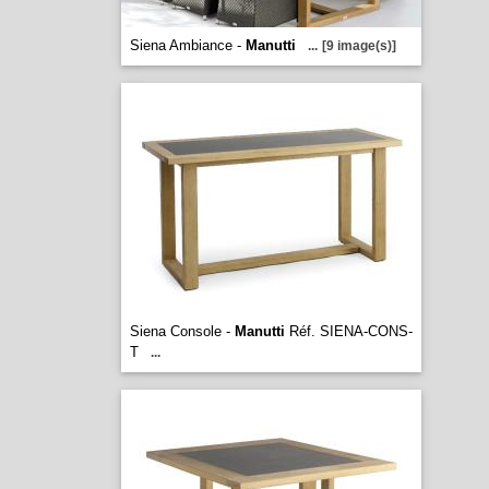
Siena Ambiance -
Manutti
...
[9 image(s)]
Siena Console -
Manutti
Réf. SIENA-CONS-
T
...