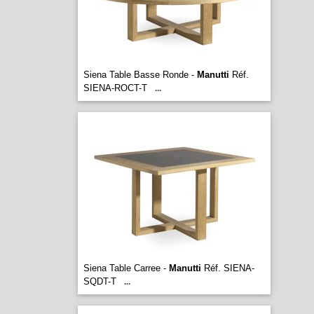
Siena Table Basse Ronde -
Manutti
Réf.
SIENA-ROCT-T
...
Siena Table Carree -
Manutti
Réf. SIENA-
SQDT-T
...