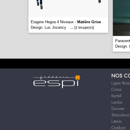
Etagere Hegoa 4 Niveaux -
Matière Grise
Design. Luc Jozancy
...
[2 image(s)]
Paravent
Design.
NOS C
Ligne Rose
Cinna
Kartell
Leolux
Duvivier
Stressles
Literie
Outdoor