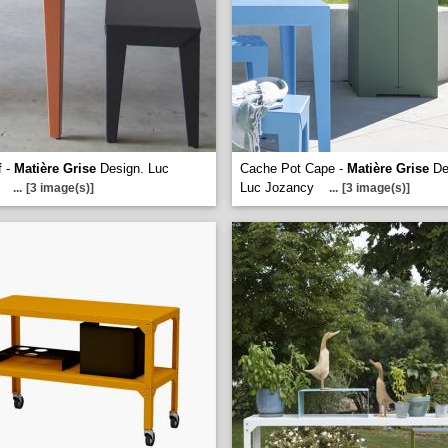
f -
Matière Grise
Design. Luc
Cache Pot Cape -
Matière Grise
De
y
Luc Jozancy
...
[3 image(s)]
...
[3 image(s)]