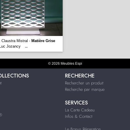
 Claustra Mistral -
Matière Grise
 Luc Jozancy
...
© 2026 Meubles Espi
OLLECTIONS
RECHERCHE
t
Rechercher un produit
Recherche par marque
SERVICES
La Carte Cadeau
s®
Infos & Contact
Le Bonus Réparation