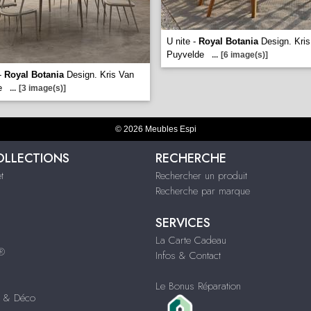
U nite -
Royal Botania
Design. Kris
Puyvelde
...
[6 image(s)]
 -
Royal Botania
Design. Kris Van
e
...
[3 image(s)]
© 2026 Meubles Espi
OLLECTIONS
RECHERCHE
t
Rechercher un produit
Recherche par marque
SERVICES
La Carte Cadeau
s®
Infos & Contact
Le Bonus Réparation
s & Déco