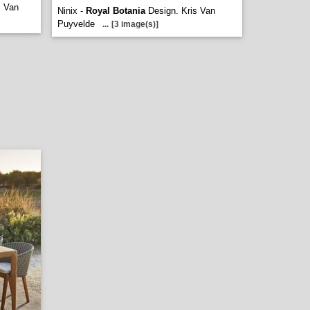
s Van
Ninix -
Royal Botania
Design. Kris Van
Puyvelde
...
[3 image(s)]