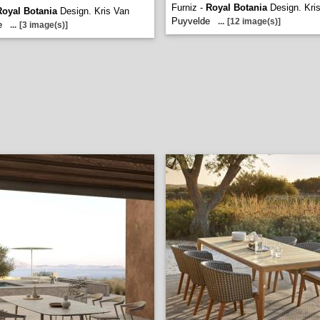
Furniz -
Royal Botania
Design. Kri
Royal Botania
Design. Kris Van
Puyvelde
...
[12 image(s)]
e
...
[3 image(s)]