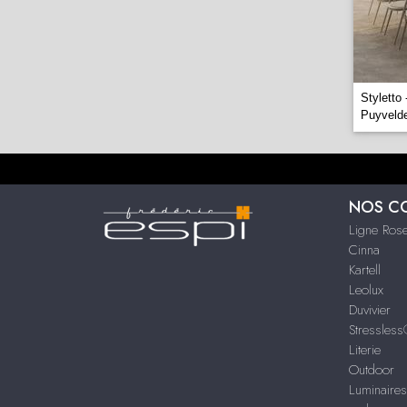
Styletto
Puyveld
NOS C
Ligne Rose
Cinna
Kartell
Leolux
Duvivier
Stressles
Literie
Outdoor
Luminaire