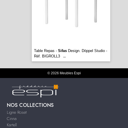
Table Repas -
Sifas
Design. Döppel Studio -
Réf. BIGROLL3
...
© 2026 Meubles Espi
NOS COLLECTIONS
Ligne Roset
Cinna
Kartell