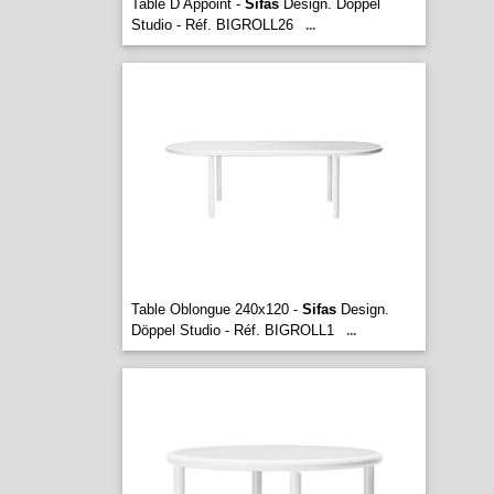
Table D Appoint -
Sifas
Design. Döppel
Studio - Réf. BIGROLL26
...
Table Oblongue 240x120 -
Sifas
Design.
Döppel Studio - Réf. BIGROLL1
...