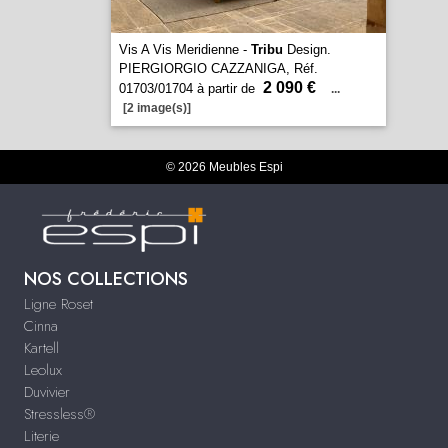
Vis A Vis Meridienne -
Tribu
Design.
PIERGIORGIO CAZZANIGA, Réf.
2 090 €
01703/01704 à partir de
...
[2 image(s)]
© 2026 Meubles Espi
NOS COLLECTIONS
Ligne Roset
Cinna
Kartell
Leolux
Duvivier
Stressless®
Literie