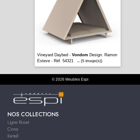
Vineyard Daybed -
Vondom
Design. Ramon
Esteve - Réf. 54321
...
[5 image(s)]
© 2026 Meubles Espi
NOS COLLECTIONS
Ligne Roset
Cinna
Kartell