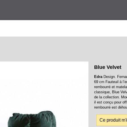
Blue Velvet
Edra
Design. Ferna
69 cm Fauteuil à l’
rembourré et matelas
classique, Blue Vel
de la collection. M
il est conçu pour of
rembourré est déhou
Ce produit m'