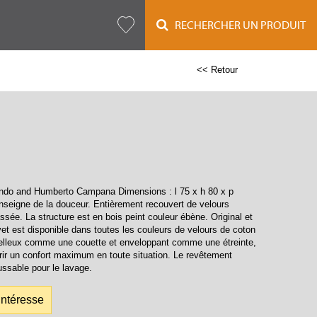
RECHERCHER UN PRODUIT
<< Retour
ndo and Humberto Campana Dimensions : l 75 x h 80 x p
enseigne de la douceur. Entièrement recouvert de velours
sée. La structure est en bois peint couleur ébène. Original et
vet est disponible dans toutes les couleurs de velours de coton
oelleux comme une couette et enveloppant comme une étreinte,
frir un confort maximum en toute situation. Le revêtement
ssable pour le lavage.
intéresse