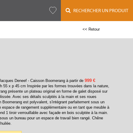
RECHERCHER UN PRODUIT
<< Retour
999 €
Jacques Deneef - Caisson Boomerang à partir de
 h 55 x p 45 cm Inspirée par les formes trouvées dans la nature,
rang présente un plateau original en forme de galet disposé sur
lissée. Avec ses détails sculptés à la main et ses roues
on Boomerang est polyvalent, s'intégrant parfaitement sous un
un espace de rangement supplémentaire ou en tant que meuble à
nd 1 tiroir verrouillable avec façade en bois sculptée à la main.
sous un bureau pour un espace de travail bien rangé. Chêne
 huilée.