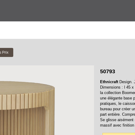
s Prix
50793
Ethnicraft
Design. 
Dimensions : l 45 x
la collection Boome
une élégante base p
pratiques, le caiss
bureau pour créer 
part entière. Compre
Se glisse aisément 
massif avec finition