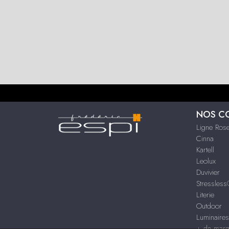
NOS C
Ligne Rose
Cinna
Kartell
Leolux
Duvivier
Stressles
Literie
Outdoor
Luminaire
+ de mar