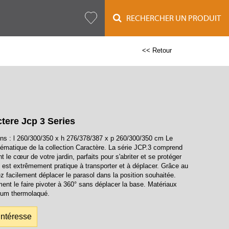
RECHERCHER UN PRODUIT
<< Retour
tere Jcp 3 Series
s : l 260/300/350 x h 276/378/387 x p 260/300/350 cm Le
ématique de la collection Caractère. La série JCP.3 comprend
t le cœur de votre jardin, parfaits pour s'abriter et se protéger
l est extrêmement pratique à transporter et à déplacer. Grâce au
z facilement déplacer le parasol dans la position souhaitée.
nt le faire pivoter à 360° sans déplacer la base. Matériaux
ium thermolaqué.
intéresse