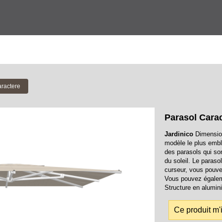
aractere
Parasol Carac
Jardinico
Dimension
modèle le plus embl
des parasols qui son
du soleil. Le paraso
curseur, vous pouve
Vous pouvez égaleme
Structure en alumin
Ce produit m'