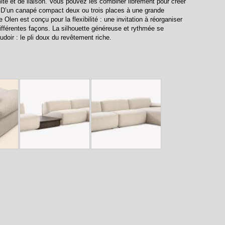
ité et de liaison. Vous pouvez les combiner librement pour créer
. D’un canapé compact deux ou trois places à une grande
len est conçu pour la flexibilité : une invitation à réorganiser
ifférentes façons. La silhouette généreuse et rythmée se
udoir : le pli doux du revêtement riche.