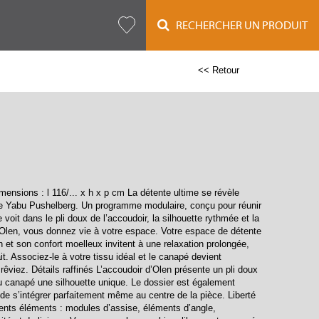
RECHERCHER UN PRODUIT
<< Retour
nsions : l 116/... x h x p cm La détente ultime se révèle
 de Yabu Pushelberg. Un programme modulaire, conçu pour réunir
 voit dans le pli doux de l’accoudoir, la silhouette rythmée et la
c Olen, vous donnez vie à votre espace. Votre espace de détente
 et son confort moelleux invitent à une relaxation prolongée,
it. Associez-le à votre tissu idéal et le canapé devient
rêviez. Détails raffinés L’accoudoir d’Olen présente un pli doux
 au canapé une silhouette unique. Le dossier est également
de s’intégrer parfaitement même au centre de la pièce. Liberté
ents éléments : modules d’assise, éléments d’angle,