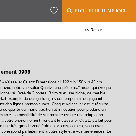
RECHERCHER UN PRODUIT
<< Retour
lement 3908
 - Vaisselier Quartz Dimensions : l 122 x h 150 x p 45 cm
ur avec notre vaisselier Quartz, une pièce maîtresse qui évoque
tionnalité. Doté de 2 portes, 3 tiroirs et une niche, ce meuble
fait exemple de design français contemporain, conjuguant
ans des lignes harmonieuses. Chaque vaisselier est le résultat
e de qualité qui marie tradition et innovation pour produire un
déniable. La possibilité de sur-mesure assure une adaptation
 à votre environnement, rendant le vaisselier Quartz parfait pour
c une très grande variété de coloris disponibles, vous avez
i correspond parfaitement à votre style et à vos préférences. Le