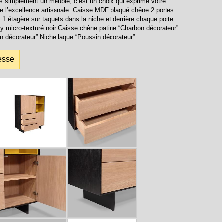
as simplement un meuble, c’est un choix qui exprime votre
e l’excellence artisanale. Caisse MDF plaqué chêne 2 portes
e 1 étagère sur taquets dans la niche et derrière chaque porte
y micro-texturé noir Caisse chêne patine “Charbon décorateur”
n décorateur” Niche laque “Poussin décorateur”
esse